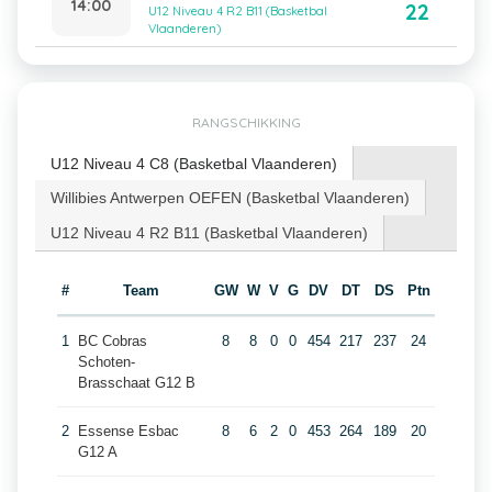
14:00
22
U12 Niveau 4 R2 B11 (Basketbal
Vlaanderen)
RANGSCHIKKING
U12 Niveau 4 C8 (Basketbal Vlaanderen)
Willibies Antwerpen OEFEN (Basketbal Vlaanderen)
U12 Niveau 4 R2 B11 (Basketbal Vlaanderen)
#
Team
GW
W
V
G
DV
DT
DS
Ptn
1
BC Cobras
8
8
0
0
454
217
237
24
Schoten-
Brasschaat G12 B
2
Essense Esbac
8
6
2
0
453
264
189
20
G12 A