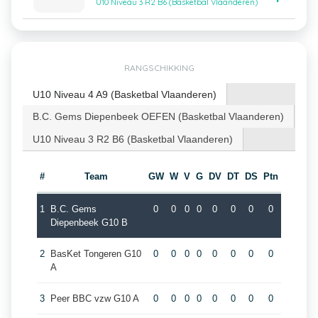
U10 Niveau 3 R2 B6 (Basketbal Vlaanderen)
RANGSCHIKKING
U10 Niveau 4 A9 (Basketbal Vlaanderen)
B.C. Gems Diepenbeek OEFEN (Basketbal Vlaanderen)
U10 Niveau 3 R2 B6 (Basketbal Vlaanderen)
#
Team
GW
W
V
G
DV
DT
DS
Ptn
1
B.C. Gems
0
0
0
0
0
0
0
0
Diepenbeek G10 B
2
BasKet Tongeren G10
0
0
0
0
0
0
0
0
A
3
Peer BBC vzw G10 A
0
0
0
0
0
0
0
0