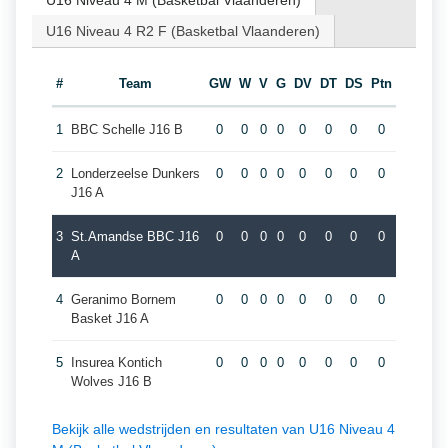
U16 Niveau 4 M (Basketbal Vlaanderen)
U16 Niveau 4 R2 F (Basketbal Vlaanderen)
#
Team
GW
W
V
G
DV
DT
DS
Ptn
1
BBC Schelle J16 B
0
0
0
0
0
0
0
0
2
Londerzeelse Dunkers
0
0
0
0
0
0
0
0
J16 A
3
St.Amandse BBC J16
0
0
0
0
0
0
0
0
A
4
Geranimo Bornem
0
0
0
0
0
0
0
0
Basket J16 A
5
Insurea Kontich
0
0
0
0
0
0
0
0
Wolves J16 B
Bekijk alle wedstrijden en resultaten van U16 Niveau 4