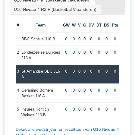
U16 Niveau 4 M (Basketbal Vlaanderen)
U16 Niveau 4 R2 F (Basketbal Vlaanderen)
#
Team
GW
W
V
G
DV
DT
DS
Ptn
1
BBC Schelle J16 B
0
0
0
0
0
0
0
0
2
Londerzeelse Dunkers
0
0
0
0
0
0
0
0
J16 A
3
St.Amandse BBC J16
0
0
0
0
0
0
0
0
A
4
Geranimo Bornem
0
0
0
0
0
0
0
0
Basket J16 A
5
Insurea Kontich
0
0
0
0
0
0
0
0
Wolves J16 B
Bekijk alle wedstrijden en resultaten van U16 Niveau 4