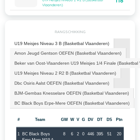
118
U19 Meisjes Niveau 2 R2 B (Basketbal
Vlaanderen)
RANGSCHIKKING
U19 Meisjes Niveau 3 B (Basketbal Vlaanderen)
Amon Jeugd Gentson OEFEN (Basketbal Vlaanderen)
Beker van Oost-Vlaanderen U19 Meisjes 1/4 Finale (Basketbal
U19 Meisjes Niveau 2 R2 B (Basketbal Vlaanderen)
Dbc Osiris Aalst OEFEN (Basketbal Vlaanderen)
BJM-Gembas Knesselare OEFEN (Basketbal Vlaanderen)
BC Black Boys Erpe-Mere OEFEN (Basketbal Vlaanderen)
#
Team
GW
W
V
G
DV
DT
DS
Ptn
1
BC Black Boys
8
6
2
0
446
395
51
20
Erpe-Mere M19 A