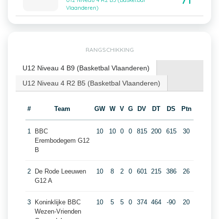
71
U12 Niveau 4 R2 B5 (Basketbal
Vlaanderen)
RANGSCHIKKING
U12 Niveau 4 B9 (Basketbal Vlaanderen)
U12 Niveau 4 R2 B5 (Basketbal Vlaanderen)
#
Team
GW
W
V
G
DV
DT
DS
Ptn
1
BBC
10
10
0
0
815
200
615
30
Erembodegem G12
B
2
De Rode Leeuwen
10
8
2
0
601
215
386
26
G12 A
3
Koninklijke BBC
10
5
5
0
374
464
-90
20
Wezen-Vrienden