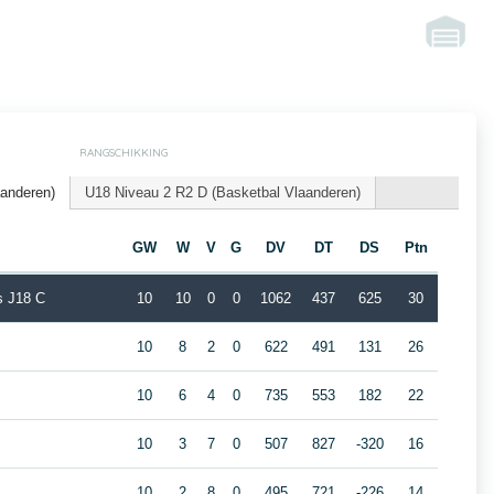
RANGSCHIKKING
aanderen)
U18 Niveau 2 R2 D (Basketbal Vlaanderen)
GW
W
V
G
DV
DT
DS
Ptn
s J18 C
10
10
0
0
1062
437
625
30
10
8
2
0
622
491
131
26
10
6
4
0
735
553
182
22
10
3
7
0
507
827
-320
16
10
2
8
0
495
721
-226
14