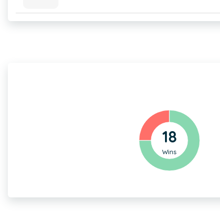
18
Wins