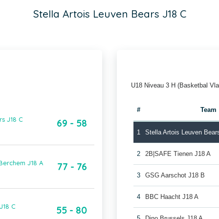
Stella Artois Leuven Bears J18 C
U18 Niveau 3 H (Basketbal Vl
#
Team
rs J18 C
69 - 58
1
Stella Artois Leuven Bear
2
2B|SAFE Tienen J18 A
 Berchem J18 A
77 - 76
3
GSG Aarschot J18 B
4
BBC Haacht J18 A
 J18 C
55 - 80
5
Dino Brussels J18 A