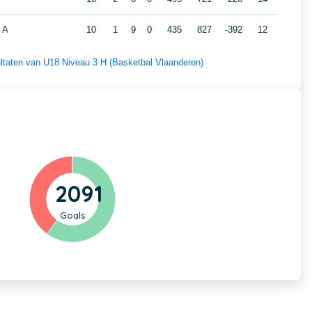
 A
10
1
9
0
435
827
-392
12
sultaten van U18 Niveau 3 H (Basketbal Vlaanderen)
2091
Goals