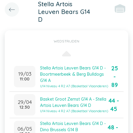
Stella Artois
Leuven Bears G14
D
WEDSTRIJDEN
25
Stella Artois Leuven Bears G14 D -
19/03
Boortmeerbeek & Berg Bulldogs
-
11:00
G14 A
89
U14 Niveau 4 R2 A7 (Basketbal Vlaanderen)
Basket Groot Zemst G14 A - Stella
44 -
29/04
Artois Leuven Bears G14 D
12:30
45
U14 Niveau 4 R2 A7 (Basketbal Vlaanderen)
Stella Artois Leuven Bears G14 D -
48 -
06/05
Dino Brussels G14 B