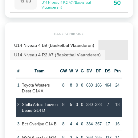
13:00
50
U14 Niveau 4 R2 A7 (Basketbal
Vlaanderen)
RANGSCHIKKING
U14 Niveau 4 B9 (Basketbal Vlaanderen)
U14 Niveau 4 R2 A7 (Basketbal Vlaanderen)
#
Team
GW
W
V
G
DV
DT
DS
Ptn
1
Toyota Wouters
8
8
0
0
630
166
464
24
Diest G14 A
2
Stella Artois Leuven
8
5
3
0
330
323
7
18
Bears G14 D
3
Bct Overijse G14 B
8
4
4
0
384
367
17
16
4
GSG Aarschot G14
8
3
5
0
268
385
-117
14