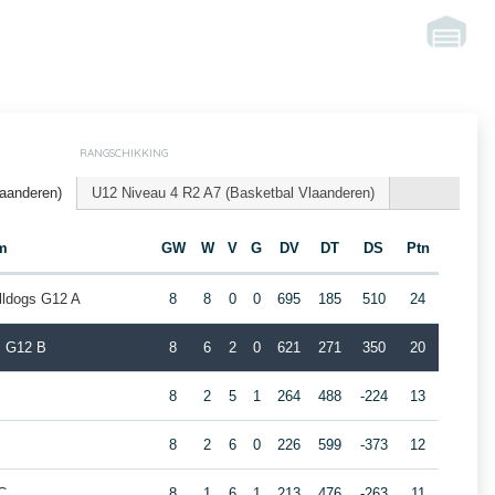
RANGSCHIKKING
laanderen)
U12 Niveau 4 R2 A7 (Basketbal Vlaanderen)
m
GW
W
V
G
DV
DT
DS
Ptn
lldogs G12 A
8
8
0
0
695
185
510
24
s G12 B
8
6
2
0
621
271
350
20
8
2
5
1
264
488
-224
13
8
2
6
0
226
599
-373
12
C
8
1
6
1
213
476
-263
11