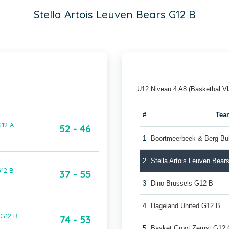
Stella Artois Leuven Bears G12 B
U12 Niveau 4 A8 (Basketbal V
#
Tea
G12 A
52 - 46
1
Boortmeerbeek & Berg Bu
2
Stella Artois Leuven Bear
G12 B
37 - 55
3
Dino Brussels G12 B
4
Hageland United G12 B
 G12 B
74 - 53
5
Basket Groot Zemst G12 