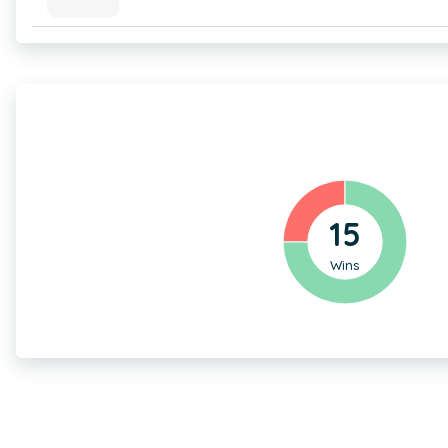
15
Wins