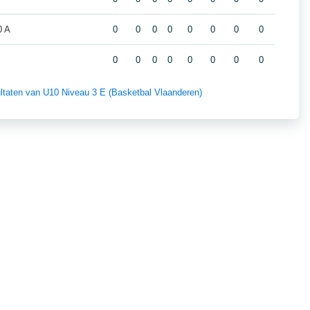
0 A
0
0
0
0
0
0
0
0
0
0
0
0
0
0
0
0
sultaten van U10 Niveau 3 E (Basketbal Vlaanderen)