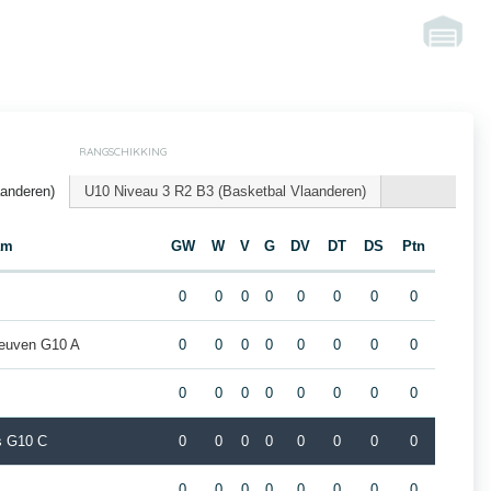
RANGSCHIKKING
aanderen)
U10 Niveau 3 R2 B3 (Basketbal Vlaanderen)
am
GW
W
V
G
DV
DT
DS
Ptn
0
0
0
0
0
0
0
0
Leuven G10 A
0
0
0
0
0
0
0
0
0
0
0
0
0
0
0
0
rs G10 C
0
0
0
0
0
0
0
0
0
0
0
0
0
0
0
0