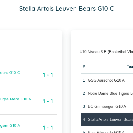
Stella Artois Leuven Bears G10 C
U10 Niveau 3 E (Basketbal Vl
#
Te
ears G10 C
1 - 1
1
GSG Aarschot G10 A
2
Notre Dame Blue Tigers 
 Erpe-Mere G10 A
1 - 1
3
BC Grimbergen G10 A
4
Stella Artois Leuven Bea
egem G10 A
1 - 1
5
Bavi Vilvoorde G10 A