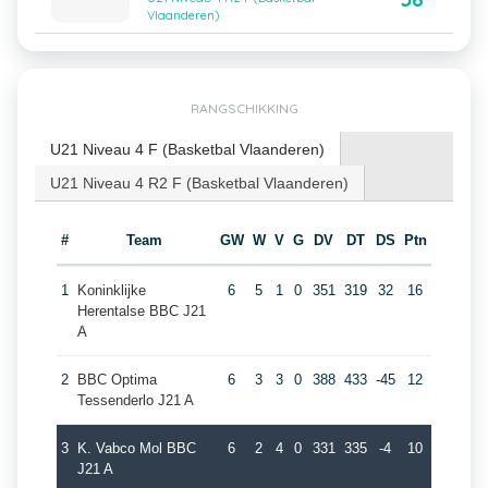
Vlaanderen)
RANGSCHIKKING
U21 Niveau 4 F (Basketbal Vlaanderen)
U21 Niveau 4 R2 F (Basketbal Vlaanderen)
#
Team
GW
W
V
G
DV
DT
DS
Ptn
1
Koninklijke
6
5
1
0
351
319
32
16
Herentalse BBC J21
A
2
BBC Optima
6
3
3
0
388
433
-45
12
Tessenderlo J21 A
3
K. Vabco Mol BBC
6
2
4
0
331
335
-4
10
J21 A