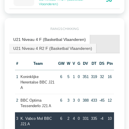
Vlaanderen)
RANGSCHIKKING
U21 Niveau 4 F (Basketbal Vlaanderen)
U21 Niveau 4 R2 F (Basketbal Vlaanderen)
#
Team
GW
W
V
G
DV
DT
DS
Ptn
1
Koninklijke
6
5
1
0
351
319
32
16
Herentalse BBC J21
A
2
BBC Optima
6
3
3
0
388
433
-45
12
Tessenderlo J21 A
3
K. Vabco Mol BBC
6
2
4
0
331
335
-4
10
J21 A