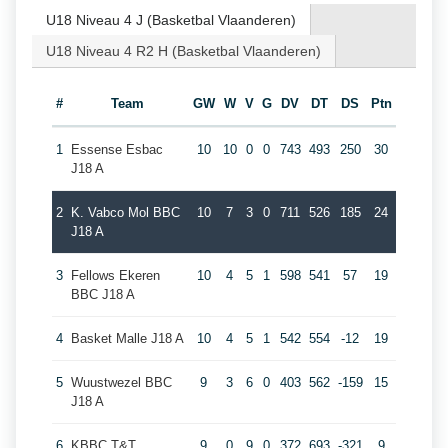
U18 Niveau 4 J (Basketbal Vlaanderen)
U18 Niveau 4 R2 H (Basketbal Vlaanderen)
#
Team
GW
W
V
G
DV
DT
DS
Ptn
1
Essense Esbac
10
10
0
0
743
493
250
30
J18 A
2
K. Vabco Mol BBC
10
7
3
0
711
526
185
24
J18 A
3
Fellows Ekeren
10
4
5
1
598
541
57
19
BBC J18 A
4
Basket Malle J18 A
10
4
5
1
542
554
-12
19
5
Wuustwezel BBC
9
3
6
0
403
562
-159
15
J18 A
6
KBBC T&T
9
0
9
0
372
693
-321
9