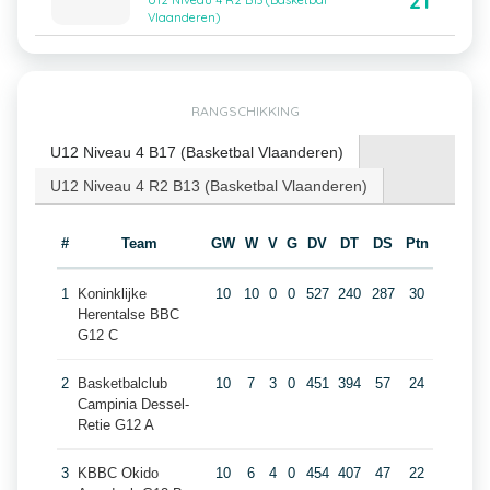
21
U12 Niveau 4 R2 B13 (Basketbal
Vlaanderen)
RANGSCHIKKING
U12 Niveau 4 B17 (Basketbal Vlaanderen)
U12 Niveau 4 R2 B13 (Basketbal Vlaanderen)
#
Team
GW
W
V
G
DV
DT
DS
Ptn
1
Koninklijke
10
10
0
0
527
240
287
30
Herentalse BBC
G12 C
2
Basketbalclub
10
7
3
0
451
394
57
24
Campinia Dessel-
Retie G12 A
3
KBBC Okido
10
6
4
0
454
407
47
22