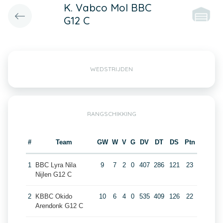
K. Vabco Mol BBC
G12 C
WEDSTRIJDEN
RANGSCHIKKING
#
Team
GW
W
V
G
DV
DT
DS
Ptn
1
BBC Lyra Nila
9
7
2
0
407
286
121
23
Nijlen G12 C
2
KBBC Okido
10
6
4
0
535
409
126
22
Arendonk G12 C