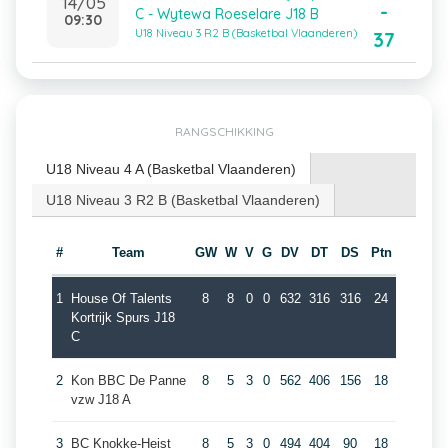
14/05
-
C - Wytewa Roeselare J18 B
09:30
U18 Niveau 3 R2 B (Basketbal Vlaanderen)
37
RANGSCHIKKING
U18 Niveau 4 A (Basketbal Vlaanderen)
U18 Niveau 3 R2 B (Basketbal Vlaanderen)
#
Team
GW
W
V
G
DV
DT
DS
Ptn
1
House Of Talents
8
8
0
0
632
316
316
24
Kortrijk Spurs J18
C
2
Kon BBC De Panne
8
5
3
0
562
406
156
18
vzw J18 A
3
BC Knokke-Heist
8
5
3
0
494
404
90
18