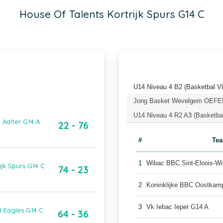
House Of Talents Kortrijk Spurs G14 C
U14 Niveau 4 B2 (Basketbal V
Jong Basket Wevelgem OEFEN 
U14 Niveau 4 R2 A3 (Basketba
 Aalter G14 A
22 - 76
#
Te
1
Wibac BBC Sint-Eloois-Wi
jk Spurs G14 C
74 - 23
2
Koninklijke BBC Oostkam
3
Vk Iebac Ieper G14 A
t Eagles G14 C
64 - 36