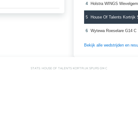
4
Holstra WINGS Wevelgem
5
House Of Talents Kortrijk
6
Wytewa Roeselare G14 C
Bekijk alle wedstrijden en re
STATS: HOUSE OF TALENTS KORTRIJK SPURS G14 C