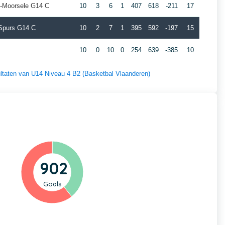
-Moorsele G14 C
10
3
6
1
407
618
-211
17
 Spurs G14 C
10
2
7
1
395
592
-197
15
10
0
10
0
254
639
-385
10
sultaten van U14 Niveau 4 B2 (Basketbal Vlaanderen)
902
Goals