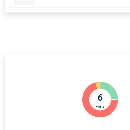
6
Wins