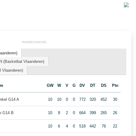
RANGSCHIKKING
laanderen)
(Basketbal Vlaanderen)
l Vlaanderen)
am
GW
W
V
G
DV
DT
DS
Ptn
nkel G14 A
10
10
0
0
772
320
452
30
p G14 B
10
8
2
0
664
399
265
26
10
6
4
0
518
442
76
22