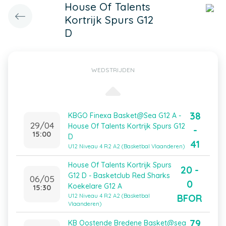
House Of Talents
Kortrijk Spurs G12
D
WEDSTRIJDEN
38
KBGO Finexa Basket@Sea G12 A -
29/04
House Of Talents Kortrijk Spurs G12
-
15:00
D
41
U12 Niveau 4 R2 A2 (Basketbal Vlaanderen)
House Of Talents Kortrijk Spurs
20 -
G12 D - Basketclub Red Sharks
06/05
0
Koekelare G12 A
15:30
BFOR
U12 Niveau 4 R2 A2 (Basketbal
Vlaanderen)
79
KB Oostende Bredene Basket@sea