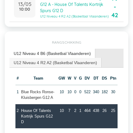
13/05
G12 A - House Of Talents Kortrijk
-
10:00
Spurs G12 D
42
U12 Niveau 4 R2 A2 (Basketbal Vlaanderen)
RANGSCHIKKING
U12 Niveau 4 B6 (Basketbal Vlaanderen)
U12 Niveau 4 R2 A2 (Basketbal Vlaanderen)
#
Team
GW
W
V
G
DV
DT
DS
Ptn
1
Blue Rocks Ronse-
10
10
0
0
522
340
182
30
Kluisbergen G12 A
2
House Of Talents
10
7
2
1
464
438
26
25
Kortrijk Spurs G12
D