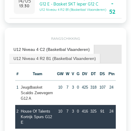
14/05
-
G12 E - Basket SKT Ieper G12 C
13:30
U12 Niveau 4 R2 B1 (Basketbal Vlaanderen)
52
RANGSCHIKKING
U12 Niveau 4 C2 (Basketbal Vlaanderen)
U12 Niveau 4 R2 B1 (Basketbal Vlaanderen)
#
Team
GW
W
V
G
DV
DT
DS
Ptn
1
Jeugdbasket
10
7
3
0
425
318
107
24
Scaldis Zwevegem
G12 A
2
House Of Talents
10
7
3
0
416
325
91
24
Kortrijk Spurs G12
E