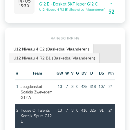
14/05
-
G12 E - Basket SKT Ieper G12 C
13:30
U12 Niveau 4 R2 B1 (Basketbal Vlaanderen)
52
RANGSCHIKKING
U12 Niveau 4 C2 (Basketbal Vlaanderen)
U12 Niveau 4 R2 B1 (Basketbal Vlaanderen)
#
Team
GW
W
V
G
DV
DT
DS
Ptn
1
Jeugdbasket
10
7
3
0
425
318
107
24
Scaldis Zwevegem
G12 A
2
House Of Talents
10
7
3
0
416
325
91
24
Kortrijk Spurs G12
E