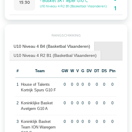
-
- Basket SKT Ieper G10 C
15:30
U10 Niveau 4 R2 B1 (Basketbal Vlaanderen)
1
RANGSCHIKKING
U10 Niveau 4 B4 (Basketbal Vlaanderen)
U10 Niveau 4 R2 B1 (Basketbal Vlaanderen)
#
Team
GW
W
V
G
DV
DT
DS
Ptn
1
House of Talents
0
0
0
0
0
0
0
0
Kortrijk Spurs G10 F
2
Koninklijke Basket
0
0
0
0
0
0
0
0
Avelgem G10 A
3
Koninklijk Basket
0
0
0
0
0
0
0
0
Team ION Waregem