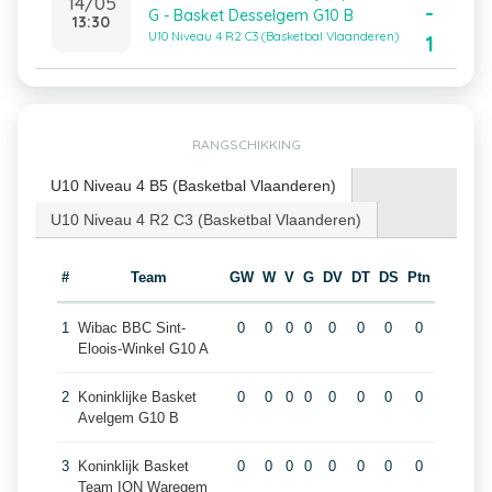
14/05
-
G - Basket Desselgem G10 B
13:30
U10 Niveau 4 R2 C3 (Basketbal Vlaanderen)
1
RANGSCHIKKING
U10 Niveau 4 B5 (Basketbal Vlaanderen)
U10 Niveau 4 R2 C3 (Basketbal Vlaanderen)
#
Team
GW
W
V
G
DV
DT
DS
Ptn
1
Wibac BBC Sint-
0
0
0
0
0
0
0
0
Eloois-Winkel G10 A
2
Koninklijke Basket
0
0
0
0
0
0
0
0
Avelgem G10 B
3
Koninklijk Basket
0
0
0
0
0
0
0
0
Team ION Waregem