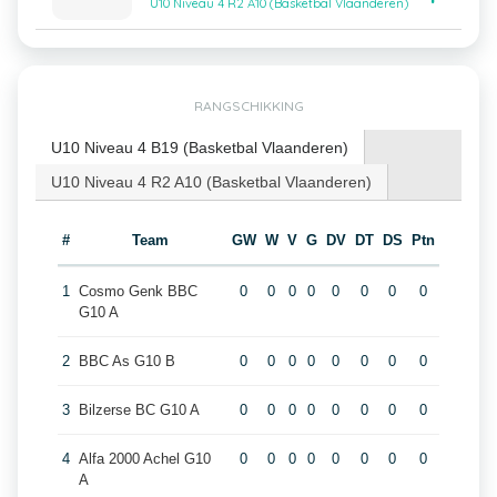
U10 Niveau 4 R2 A10 (Basketbal Vlaanderen)
RANGSCHIKKING
U10 Niveau 4 B19 (Basketbal Vlaanderen)
U10 Niveau 4 R2 A10 (Basketbal Vlaanderen)
#
Team
GW
W
V
G
DV
DT
DS
Ptn
1
Cosmo Genk BBC
0
0
0
0
0
0
0
0
G10 A
2
BBC As G10 B
0
0
0
0
0
0
0
0
3
Bilzerse BC G10 A
0
0
0
0
0
0
0
0
4
Alfa 2000 Achel G10
0
0
0
0
0
0
0
0
A