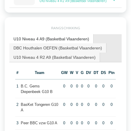
U10 Niveau 4 R2 A9 (Basketbal Vlaanderen)
RANGSCHIKKING
U10 Niveau 4 A9 (Basketbal Vlaanderen)
DBC Houthalen OEFEN (Basketbal Vlaanderen)
U10 Niveau 4 R2 A9 (Basketbal Vlaanderen)
#
Team
GW
W
V
G
DV
DT
DS
Ptn
1
B.C. Gems
0
0
0
0
0
0
0
0
Diepenbeek G10 B
2
BasKet Tongeren G10
0
0
0
0
0
0
0
0
A
3
Peer BBC vzw G10 A
0
0
0
0
0
0
0
0