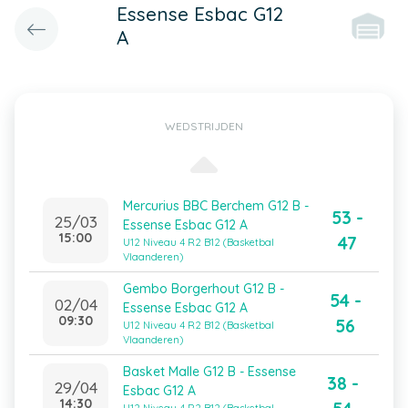
Essense Esbac G12
A
WEDSTRIJDEN
Mercurius BBC Berchem G12 B -
53 -
25/03
Essense Esbac G12 A
15:00
47
U12 Niveau 4 R2 B12 (Basketbal
Vlaanderen)
Gembo Borgerhout G12 B -
54 -
02/04
Essense Esbac G12 A
09:30
56
U12 Niveau 4 R2 B12 (Basketbal
Vlaanderen)
Basket Malle G12 B - Essense
38 -
29/04
Esbac G12 A
14:30