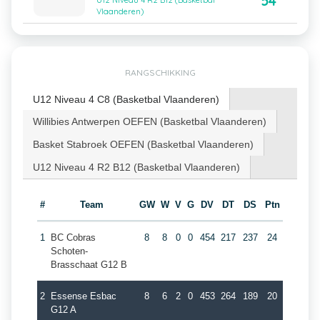
54
U12 Niveau 4 R2 B12 (Basketbal
Vlaanderen)
RANGSCHIKKING
U12 Niveau 4 C8 (Basketbal Vlaanderen)
Willibies Antwerpen OEFEN (Basketbal Vlaanderen)
Basket Stabroek OEFEN (Basketbal Vlaanderen)
U12 Niveau 4 R2 B12 (Basketbal Vlaanderen)
#
Team
GW
W
V
G
DV
DT
DS
Ptn
1
BC Cobras
8
8
0
0
454
217
237
24
Schoten-
Brasschaat G12 B
2
Essense Esbac
8
6
2
0
453
264
189
20
G12 A