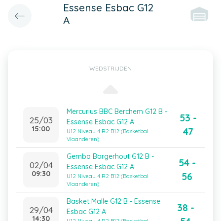
Essense Esbac G12
A
WEDSTRIJDEN
Mercurius BBC Berchem G12 B -
53 -
25/03
Essense Esbac G12 A
15:00
47
U12 Niveau 4 R2 B12 (Basketbal
Vlaanderen)
Gembo Borgerhout G12 B -
54 -
02/04
Essense Esbac G12 A
09:30
56
U12 Niveau 4 R2 B12 (Basketbal
Vlaanderen)
Basket Malle G12 B - Essense
38 -
29/04
Esbac G12 A
14:30