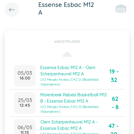
Essense Esbac M12
A
WEDSTRIJDEN
Essense Esbac M12 A - Clem
19 -
05/03
Scherpenheuvel M12 A
16:00
32
U12 Meisjes Niveau 3 R2 D (Basketbal
Vlaanderen)
Molenbeek Rebels Basketball M12
62
25/03
B - Essense Esbac M12 A
12:45
- 8
U12 Meisjes Niveau 3 R2 D (Basketbal
Vlaanderen)
Clem Scherpenheuvel M12 A -
47 -
06/05
Essense Esbac M12 A
11:15