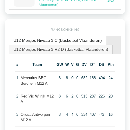
20
U12 Meisjes Niveau 3 R2 D (Basketbal
Vlaanderen)
RANGSCHIKKING
U12 Meisjes Niveau 3 C (Basketbal Vlaanderen)
U12 Meisjes Niveau 3 R2 D (Basketbal Vlaanderen)
#
Team
GW
W
V
G
DV
DT
DS
Ptn
1
Mercurius BBC
8
8
0
0
682
188
494
24
Berchem M12 A
2
Red Vic Wilrijk M12
8
6
2
0
513
287
226
20
A
3
Olicsa Antwerpen
8
4
4
0
334
407
-73
16
M12 A