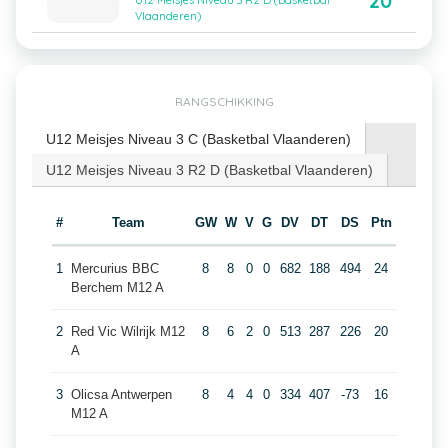
20
U12 Meisjes Niveau 3 R2 D (Basketbal
Vlaanderen)
RANGSCHIKKING
U12 Meisjes Niveau 3 C (Basketbal Vlaanderen)
U12 Meisjes Niveau 3 R2 D (Basketbal Vlaanderen)
#
Team
GW
W
V
G
DV
DT
DS
Ptn
1
Mercurius BBC
8
8
0
0
682
188
494
24
Berchem M12 A
2
Red Vic Wilrijk M12
8
6
2
0
513
287
226
20
A
3
Olicsa Antwerpen
8
4
4
0
334
407
-73
16
M12 A