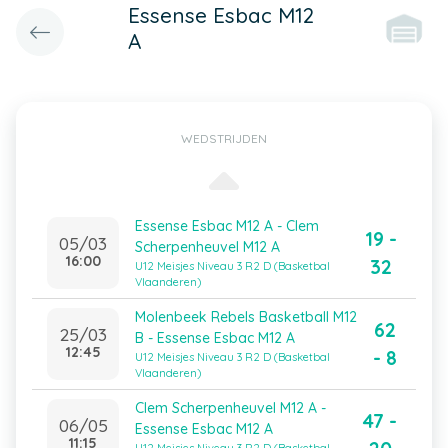
Essense Esbac M12
A
WEDSTRIJDEN
Essense Esbac M12 A - Clem
19 -
05/03
Scherpenheuvel M12 A
16:00
32
U12 Meisjes Niveau 3 R2 D (Basketbal
Vlaanderen)
Molenbeek Rebels Basketball M12
62
25/03
B - Essense Esbac M12 A
12:45
- 8
U12 Meisjes Niveau 3 R2 D (Basketbal
Vlaanderen)
Clem Scherpenheuvel M12 A -
47 -
06/05
Essense Esbac M12 A
11:15