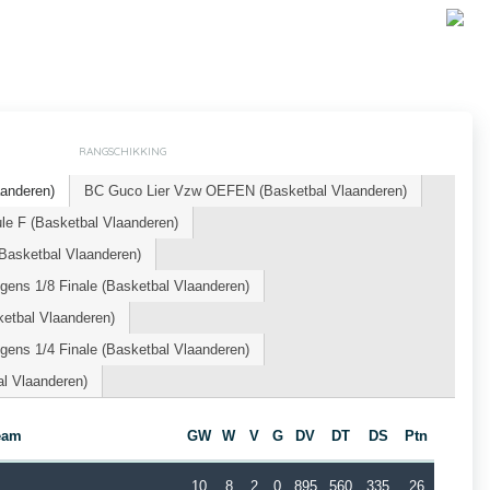
RANGSCHIKKING
aanderen)
BC Guco Lier Vzw OEFEN (Basketbal Vlaanderen)
le F (Basketbal Vlaanderen)
Basketbal Vlaanderen)
ens 1/8 Finale (Basketbal Vlaanderen)
etbal Vlaanderen)
ens 1/4 Finale (Basketbal Vlaanderen)
al Vlaanderen)
eam
GW
W
V
G
DV
DT
DS
Ptn
10
8
2
0
895
560
335
26