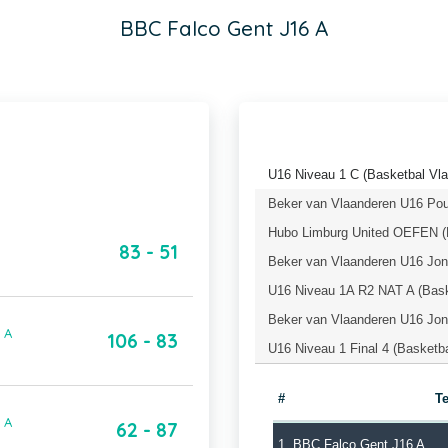
BBC Falco Gent J16 A
U16 Niveau 1 C (Basketbal Vl
Beker van Vlaanderen U16 Pou
Hubo Limburg United OEFEN (
83 - 51
Beker van Vlaanderen U16 Jong
U16 Niveau 1A R2 NAT A (Bask
Beker van Vlaanderen U16 Jong
 A
106 - 83
U16 Niveau 1 Final 4 (Basketb
#
T
 A
62 - 87
1
BBC Falco Gent J16 A