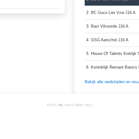
2
BC Guco Lier Vzw J16 A
3
Bavi Vilvoorde J16 A
4
GSG Aarschot J16 A
5
House Of Talents Kortrijk
6
Koninklijk Remant Basics
Bekijk alle wedstrijden en re
STATS: BBC FALCO GENT J16 A