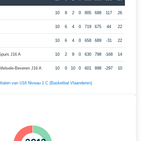
10
8
2
0
805
688
117
26
10
6
4
0
719
675
44
22
10
6
4
0
658
689
-31
22
 Spurs J16 A
10
2
8
0
630
798
-168
14
 Melsele-Beveren J16 A
10
0
10
0
601
898
-297
10
sultaten van U16 Niveau 1 C (Basketbal Vlaanderen)