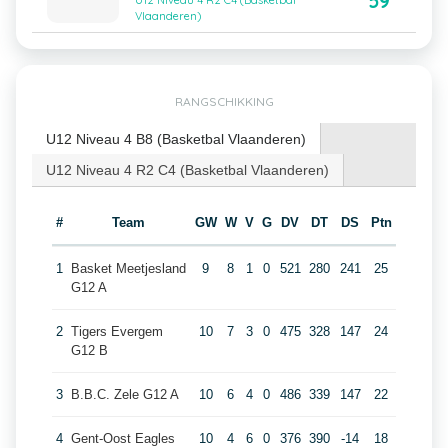
59
U12 Niveau 4 R2 C4 (Basketbal
Vlaanderen)
RANGSCHIKKING
U12 Niveau 4 B8 (Basketbal Vlaanderen)
U12 Niveau 4 R2 C4 (Basketbal Vlaanderen)
#
Team
GW
W
V
G
DV
DT
DS
Ptn
1
Basket Meetjesland
9
8
1
0
521
280
241
25
G12 A
2
Tigers Evergem
10
7
3
0
475
328
147
24
G12 B
3
B.B.C. Zele G12 A
10
6
4
0
486
339
147
22
4
Gent-Oost Eagles
10
4
6
0
376
390
-14
18