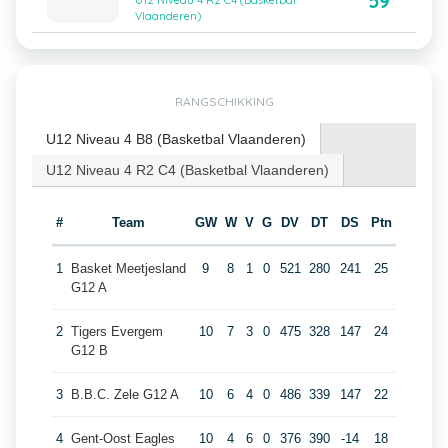
59
U12 Niveau 4 R2 C4 (Basketbal
Vlaanderen)
RANGSCHIKKING
U12 Niveau 4 B8 (Basketbal Vlaanderen)
U12 Niveau 4 R2 C4 (Basketbal Vlaanderen)
#
Team
GW
W
V
G
DV
DT
DS
Ptn
1
Basket Meetjesland
9
8
1
0
521
280
241
25
G12 A
2
Tigers Evergem
10
7
3
0
475
328
147
24
G12 B
3
B.B.C. Zele G12 A
10
6
4
0
486
339
147
22
4
Gent-Oost Eagles
10
4
6
0
376
390
-14
18