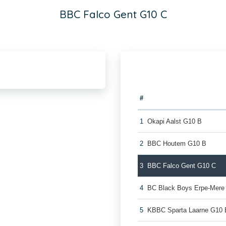
BBC Falco Gent G10 C
#
1
Okapi Aalst G10 B
2
BBC Houtem G10 B
3
BBC Falco Gent G10 C
4
BC Black Boys Erpe-Mere
5
KBBC Sparta Laarne G10 