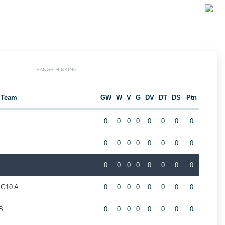
RANGSCHIKKING
Team
GW
W
V
G
DV
DT
DS
Ptn
0
0
0
0
0
0
0
0
0
0
0
0
0
0
0
0
0
0
0
0
0
0
0
0
 G10 A
0
0
0
0
0
0
0
0
B
0
0
0
0
0
0
0
0