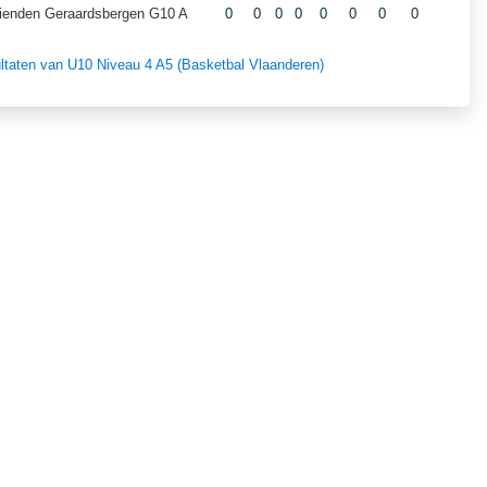
ienden Geraardsbergen G10 A
0
0
0
0
0
0
0
0
sultaten van U10 Niveau 4 A5 (Basketbal Vlaanderen)