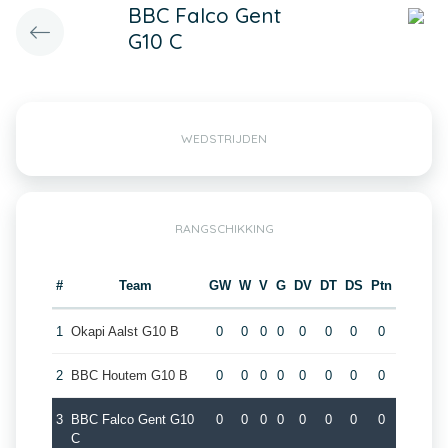
BBC Falco Gent
G10 C
WEDSTRIJDEN
RANGSCHIKKING
#
Team
GW
W
V
G
DV
DT
DS
Ptn
1
Okapi Aalst G10 B
0
0
0
0
0
0
0
0
2
BBC Houtem G10 B
0
0
0
0
0
0
0
0
3
BBC Falco Gent G10
0
0
0
0
0
0
0
0
C