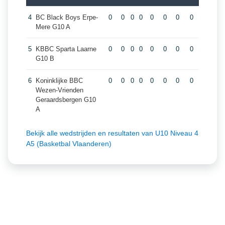
4
BC Black Boys Erpe-
0
0
0
0
0
0
0
0
Mere G10 A
5
KBBC Sparta Laarne
0
0
0
0
0
0
0
0
G10 B
6
Koninklijke BBC
0
0
0
0
0
0
0
0
Wezen-Vrienden
Geraardsbergen G10
A
Bekijk alle wedstrijden en resultaten van U10 Niveau 4
A5 (Basketbal Vlaanderen)