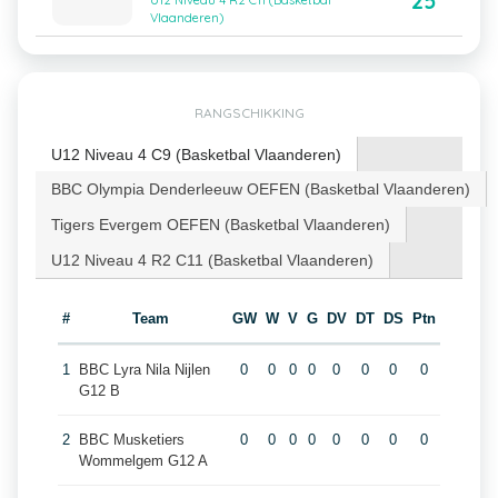
25
U12 Niveau 4 R2 C11 (Basketbal
Vlaanderen)
RANGSCHIKKING
U12 Niveau 4 C9 (Basketbal Vlaanderen)
BBC Olympia Denderleeuw OEFEN (Basketbal Vlaanderen)
Tigers Evergem OEFEN (Basketbal Vlaanderen)
U12 Niveau 4 R2 C11 (Basketbal Vlaanderen)
#
Team
GW
W
V
G
DV
DT
DS
Ptn
1
BBC Lyra Nila Nijlen
0
0
0
0
0
0
0
0
G12 B
2
BBC Musketiers
0
0
0
0
0
0
0
0
Wommelgem G12 A