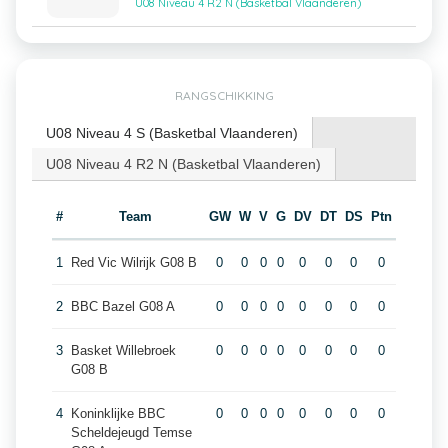
U08 Niveau 4 R2 N (Basketbal Vlaanderen)
RANGSCHIKKING
U08 Niveau 4 S (Basketbal Vlaanderen)
U08 Niveau 4 R2 N (Basketbal Vlaanderen)
#
Team
GW
W
V
G
DV
DT
DS
Ptn
1
Red Vic Wilrijk G08 B
0
0
0
0
0
0
0
0
2
BBC Bazel G08 A
0
0
0
0
0
0
0
0
3
Basket Willebroek
0
0
0
0
0
0
0
0
G08 B
4
Koninklijke BBC
0
0
0
0
0
0
0
0
Scheldejeugd Temse