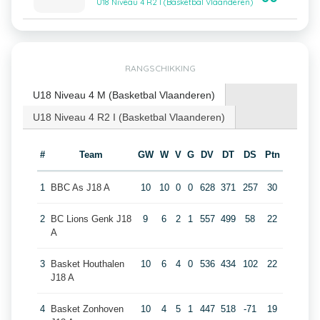
U18 Niveau 4 R2 I (Basketbal Vlaanderen)
RANGSCHIKKING
U18 Niveau 4 M (Basketbal Vlaanderen)
U18 Niveau 4 R2 I (Basketbal Vlaanderen)
#
Team
GW
W
V
G
DV
DT
DS
Ptn
1
BBC As J18 A
10
10
0
0
628
371
257
30
2
BC Lions Genk J18
9
6
2
1
557
499
58
22
A
3
Basket Houthalen
10
6
4
0
536
434
102
22
J18 A
4
Basket Zonhoven
10
4
5
1
447
518
-71
19