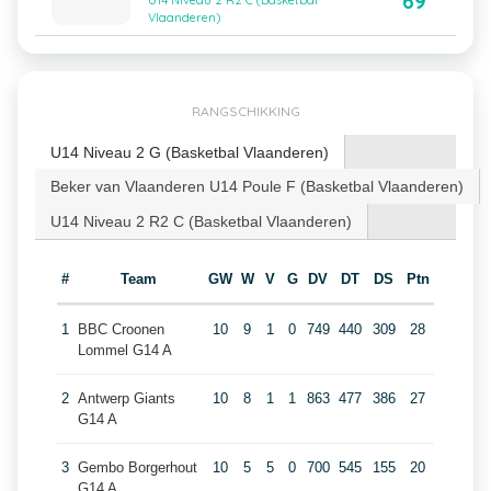
69
U14 Niveau 2 R2 C (Basketbal
Vlaanderen)
RANGSCHIKKING
U14 Niveau 2 G (Basketbal Vlaanderen)
Beker van Vlaanderen U14 Poule F (Basketbal Vlaanderen)
U14 Niveau 2 R2 C (Basketbal Vlaanderen)
#
Team
GW
W
V
G
DV
DT
DS
Ptn
1
BBC Croonen
10
9
1
0
749
440
309
28
Lommel G14 A
2
Antwerp Giants
10
8
1
1
863
477
386
27
G14 A
3
Gembo Borgerhout
10
5
5
0
700
545
155
20
G14 A