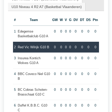
U10 Niveau 4 R2 A7 (Basketbal Vlaanderen)
#
Team
GW
W
V
G
DV
DT
DS
Ptn
1
Edegemse
0
0
0
0
0
0
0
0
Basketbalclub G10 A
2
Red Vic Wilrijk G10 B
0
0
0
0
0
0
0
0
3
Insurea Kontich
0
0
0
0
0
0
0
0
Wolves G10 A
4
BBC Coveco Niel G10
0
0
0
0
0
0
0
0
B
5
BC Cobras Schoten-
0
0
0
0
0
0
0
0
Brasschaat G10 C
6
Duffel K.B.B.C. G10
0
0
0
0
0
0
0
0
C