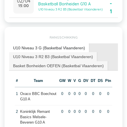
02/04
-
Basketball Bonheiden G10 A
15:00
U10 Niveau 3 R2 B3 (Basketbal Vlaanderen)
1
RANGSCHIKKING
U10 Niveau 3 G (Basketbal Vlaanderen)
U10 Niveau 3 R2 B3 (Basketbal Vlaanderen)
Basket Bonheiden OEFEN (Basketbal Vlaanderen)
#
Team
GW
W
V
G
DV
DT
DS
Ptn
1
Oxaco BBC Boechout
0
0
0
0
0
0
0
0
G10 A
2
Koninklijk Remant
0
0
0
0
0
0
0
0
Basics Melsele-
Beveren G10 A