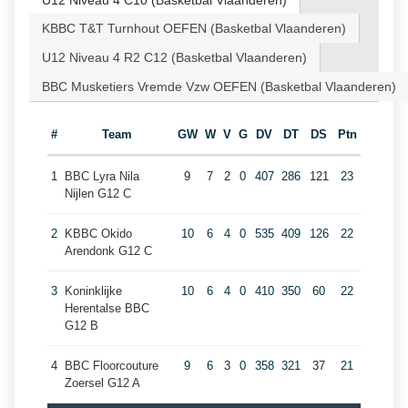
U12 Niveau 4 C10 (Basketbal Vlaanderen)
KBBC T&T Turnhout OEFEN (Basketbal Vlaanderen)
U12 Niveau 4 R2 C12 (Basketbal Vlaanderen)
BBC Musketiers Vremde Vzw OEFEN (Basketbal Vlaanderen)
#
Team
GW
W
V
G
DV
DT
DS
Ptn
1
BBC Lyra Nila
9
7
2
0
407
286
121
23
Nijlen G12 C
2
KBBC Okido
10
6
4
0
535
409
126
22
Arendonk G12 C
3
Koninklijke
10
6
4
0
410
350
60
22
Herentalse BBC
G12 B
4
BBC Floorcouture
9
6
3
0
358
321
37
21
Zoersel G12 A