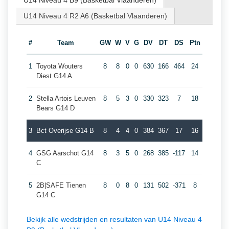
U14 Niveau 4 B9 (Basketbal Vlaanderen)
U14 Niveau 4 R2 A6 (Basketbal Vlaanderen)
#
Team
GW
W
V
G
DV
DT
DS
Ptn
1
Toyota Wouters
8
8
0
0
630
166
464
24
Diest G14 A
2
Stella Artois Leuven
8
5
3
0
330
323
7
18
Bears G14 D
3
Bct Overijse G14 B
8
4
4
0
384
367
17
16
4
GSG Aarschot G14
8
3
5
0
268
385
-117
14
C
5
2B|SAFE Tienen
8
0
8
0
131
502
-371
8
G14 C
Bekijk alle wedstrijden en resultaten van U14 Niveau 4