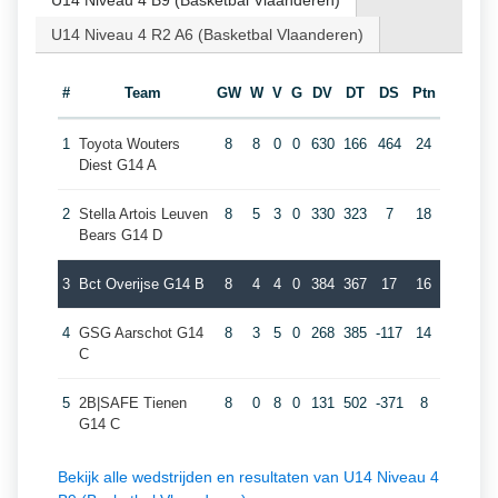
U14 Niveau 4 B9 (Basketbal Vlaanderen)
U14 Niveau 4 R2 A6 (Basketbal Vlaanderen)
#
Team
GW
W
V
G
DV
DT
DS
Ptn
1
Toyota Wouters
8
8
0
0
630
166
464
24
Diest G14 A
2
Stella Artois Leuven
8
5
3
0
330
323
7
18
Bears G14 D
3
Bct Overijse G14 B
8
4
4
0
384
367
17
16
4
GSG Aarschot G14
8
3
5
0
268
385
-117
14
C
5
2B|SAFE Tienen
8
0
8
0
131
502
-371
8
G14 C
Bekijk alle wedstrijden en resultaten van U14 Niveau 4