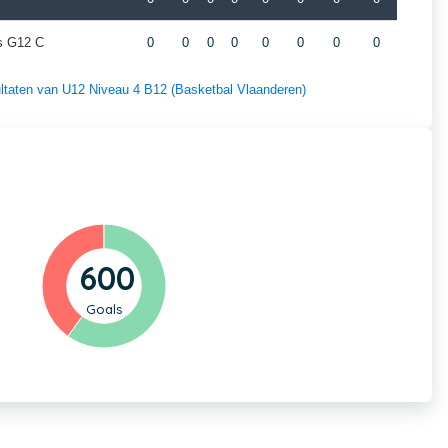
rs G12 C
0
0
0
0
0
0
0
0
sultaten van U12 Niveau 4 B12 (Basketbal Vlaanderen)
600
Goals