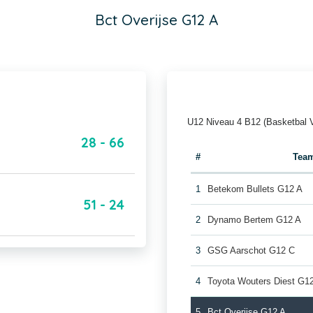
Bct Overijse G12 A
U12 Niveau 4 B12 (Basketbal 
28 - 66
#
Tea
1
Betekom Bullets G12 A
51 - 24
2
Dynamo Bertem G12 A
3
GSG Aarschot G12 C
4
Toyota Wouters Diest G1
5
Bct Overijse G12 A