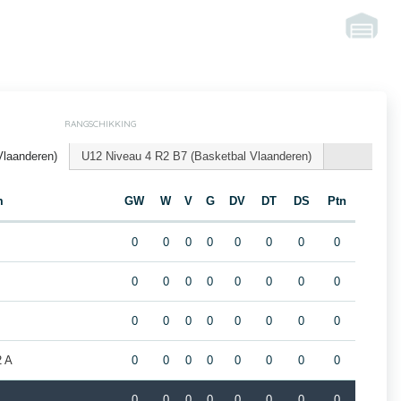
RANGSCHIKKING
Vlaanderen)
U12 Niveau 4 R2 B7 (Basketbal Vlaanderen)
m
GW
W
V
G
DV
DT
DS
Ptn
0
0
0
0
0
0
0
0
0
0
0
0
0
0
0
0
0
0
0
0
0
0
0
0
2 A
0
0
0
0
0
0
0
0
0
0
0
0
0
0
0
0