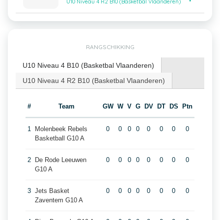
U10 Niveau 4 R2 B10 (Basketbal Vlaanderen)
RANGSCHIKKING
U10 Niveau 4 B10 (Basketbal Vlaanderen)
U10 Niveau 4 R2 B10 (Basketbal Vlaanderen)
#
Team
GW
W
V
G
DV
DT
DS
Ptn
1
Molenbeek Rebels
0
0
0
0
0
0
0
0
Basketball G10 A
2
De Rode Leeuwen
0
0
0
0
0
0
0
0
G10 A
3
Jets Basket
0
0
0
0
0
0
0
0
Zaventem G10 A