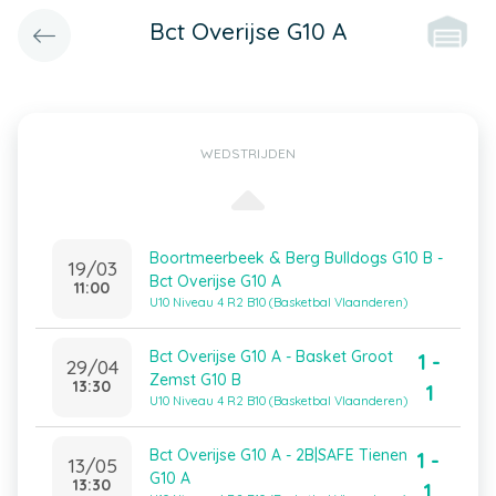
Bct Overijse G10 A
WEDSTRIJDEN
Boortmeerbeek & Berg Bulldogs G10 B -
19/03
Bct Overijse G10 A
11:00
U10 Niveau 4 R2 B10 (Basketbal Vlaanderen)
Bct Overijse G10 A - Basket Groot
1 -
29/04
Zemst G10 B
13:30
1
U10 Niveau 4 R2 B10 (Basketbal Vlaanderen)
Bct Overijse G10 A - 2B|SAFE Tienen
1 -
13/05
G10 A
13:30
1