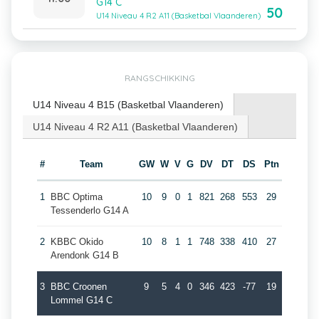
G14 C
50
U14 Niveau 4 R2 A11 (Basketbal Vlaanderen)
RANGSCHIKKING
U14 Niveau 4 B15 (Basketbal Vlaanderen)
U14 Niveau 4 R2 A11 (Basketbal Vlaanderen)
#
Team
GW
W
V
G
DV
DT
DS
Ptn
1
BBC Optima
10
9
0
1
821
268
553
29
Tessenderlo G14 A
2
KBBC Okido
10
8
1
1
748
338
410
27
Arendonk G14 B
3
BBC Croonen
9
5
4
0
346
423
-77
19
Lommel G14 C