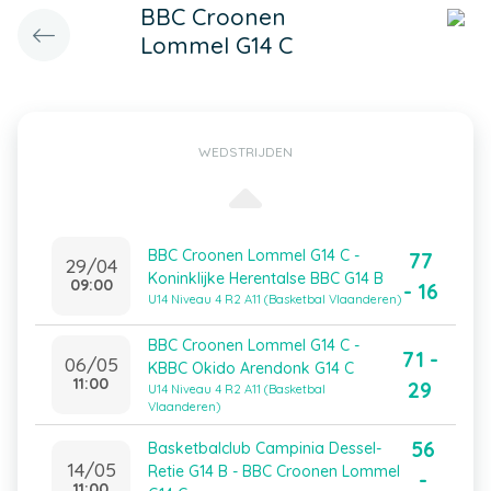
BBC Croonen
Lommel G14 C
WEDSTRIJDEN
BBC Croonen Lommel G14 C -
77
29/04
Koninklijke Herentalse BBC G14 B
09:00
- 16
U14 Niveau 4 R2 A11 (Basketbal Vlaanderen)
BBC Croonen Lommel G14 C -
71 -
06/05
KBBC Okido Arendonk G14 C
11:00
29
U14 Niveau 4 R2 A11 (Basketbal
Vlaanderen)
56
Basketbalclub Campinia Dessel-
14/05
Retie G14 B - BBC Croonen Lommel
-
11:00