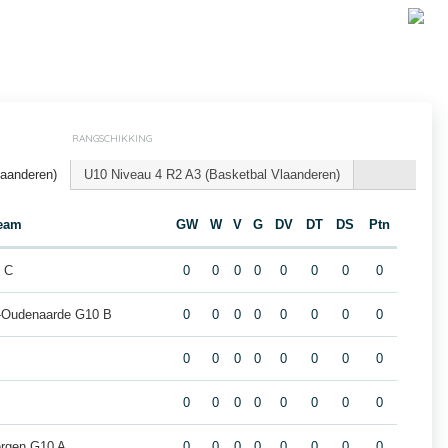
RANGSCHIKKING
laanderen)
U10 Niveau 4 R2 A3 (Basketbal Vlaanderen)
eam
GW
W
V
G
DV
DT
DS
Ptn
 C
0
0
0
0
0
0
0
0
ur-Oudenaarde G10 B
0
0
0
0
0
0
0
0
0
0
0
0
0
0
0
0
0
0
0
0
0
0
0
0
ergen G10 A
0
0
0
0
0
0
0
0