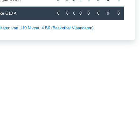
ke G10 A
0
0
0
0
0
0
0
0
sultaten van U10 Niveau 4 B6 (Basketbal Vlaanderen)