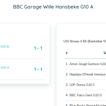
BBC Garage Wille Hansbeke G10 A
U10 Niveau 4 B6 (Basketbal V
 G10 B
1 - 1
#
T
1
Amon Jeugd Gentson G10
 G10 A
1 - 1
2
Haantjes-D'Hondt Interie
3
LDP Donza G10 C
4
BBC Falco Gent G10 D
5
Blue Rocks Ronse-Kluisb