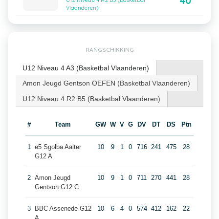
40
U12 Niveau 4 R2 B5 (Basketbal
Vlaanderen)
RANGSCHIKKING
U12 Niveau 4 A3 (Basketbal Vlaanderen)
Amon Jeugd Gentson OEFEN (Basketbal Vlaanderen)
U12 Niveau 4 R2 B5 (Basketbal Vlaanderen)
#
Team
GW
W
V
G
DV
DT
DS
Ptn
1
e5 Sgolba Aalter
10
9
1
0
716
241
475
28
G12 A
2
Amon Jeugd
10
9
1
0
711
270
441
28
Gentson G12 C
3
BBC Assenede G12
10
6
4
0
574
412
162
22
A