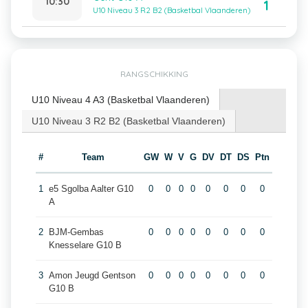
10:30
1
U10 Niveau 3 R2 B2 (Basketbal Vlaanderen)
RANGSCHIKKING
U10 Niveau 4 A3 (Basketbal Vlaanderen)
U10 Niveau 3 R2 B2 (Basketbal Vlaanderen)
#
Team
GW
W
V
G
DV
DT
DS
Ptn
1
e5 Sgolba Aalter G10
0
0
0
0
0
0
0
0
A
2
BJM-Gembas
0
0
0
0
0
0
0
0
Knesselare G10 B
3
Amon Jeugd Gentson
0
0
0
0
0
0
0
0
G10 B