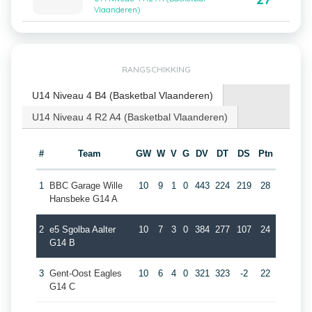
Vlaanderen)
RANGSCHIKKING
U14 Niveau 4 B4 (Basketbal Vlaanderen)
U14 Niveau 4 R2 A4 (Basketbal Vlaanderen)
#
Team
GW
W
V
G
DV
DT
DS
Ptn
1
BBC Garage Wille
10
9
1
0
443
224
219
28
Hansbeke G14 A
2
e5 Sgolba Aalter
10
7
3
0
384
277
107
24
G14 B
3
Gent-Oost Eagles
10
6
4
0
321
323
-2
22
G14 C