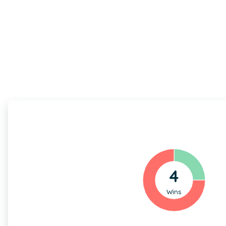
4
Wins