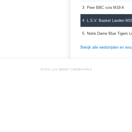
3
Peer BBC vzw M19 A
4
L.S.V. Basket Landen M1
5
Notre Dame Blue Tigers 
Bekijk alle wedstrijden en re
STATS: L.S.V. BASKET LANDEN M19 A