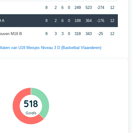
8
2
6
0
249
523
-274
12
9 A
8
2
6
0
188
364
-176
12
Leuven M19 B
8
3
3
0
318
343
-25
12
sultaten van U19 Meisjes Niveau 3 D (Basketbal Vlaanderen)
518
Goals