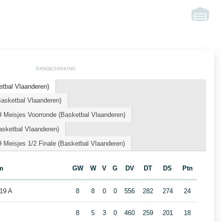
RANGSCHIKKING
tbal Vlaanderen)
sketbal Vlaanderen)
 Meisjes Voorronde (Basketbal Vlaanderen)
asketbal Vlaanderen)
Meisjes 1/2 Finale (Basketbal Vlaanderen)
m
GW
W
V
G
DV
DT
DS
Ptn
19 A
8
8
0
0
556
282
274
24
8
5
3
0
460
259
201
18